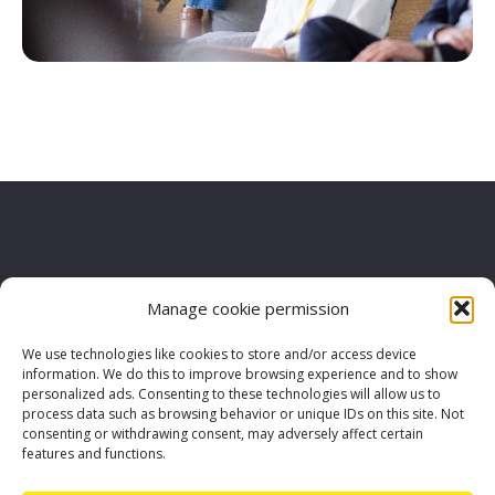
Manage cookie permission
Vacatures
We use technologies like cookies to store and/or access device
Contactez-nous
Événements
information. We do this to improve browsing experience and to show
personalized ads. Consenting to these technologies will allow us to
Service Lines
process data such as browsing behavior or unique IDs on this site. Not
consenting or withdrawing consent, may adversely affect certain
Trouvez votre offre d'emploi
features and functions.