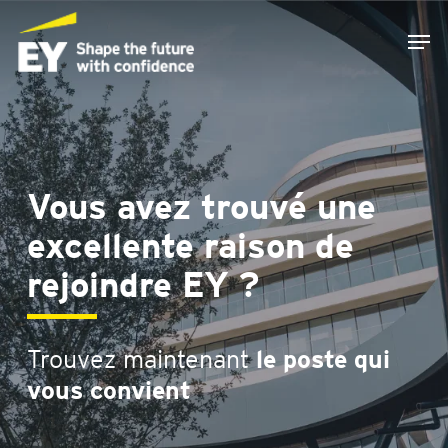
Skip
Men
to
main
content
Vous avez trouvé une
excellente raison de
rejoindre EY ?
Trouvez maintenant
le poste qui
vous convient