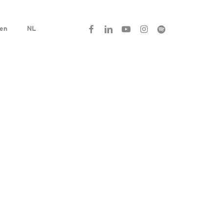
facebook
linkedin
youtube
instagram
spotify
en
NL